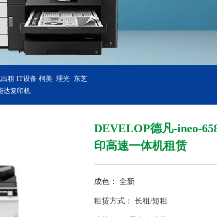
机出租
IT设备
柯美 理光 东芝
美能达复印机
DEVELOP德凡-ineo
印高速一体机租赁
成色：
全新
租赁方式：
长租/短租